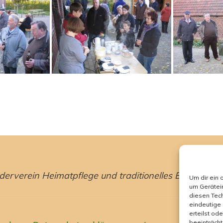
erverein Heimatpflege und traditionelles Brauchtum 
Um dir ein 
um Gerätei
diesen Tech
eindeutige 
erteilst od
beeinträcht