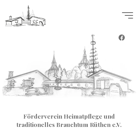
Inhalt
Zum
springen
Inhalt
springen
Faceb
Förderverein Heimatpflege und
traditionelles Brauchtum Rüthen e.V.